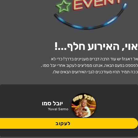
לעקוב
אוי, האירוע חלף...
!
האירוע חלף
אל דאגה! יש עוד הרבה דברים מעניינים בדרך! כדי לא
יובל סמו
לפספס בפעם הבאה, אנחנו ממליצים לעקוב אחרי יובל סמו ,
ככה תמיד תהיו מעודכנים לגבי האירועים הבאים שלו.
21:00 | 27.05
מתי?
נתניה
•
בית יוחנן - היכל התרבות נתניה
איפה?
יובל סמו
Yuval Semo
164 ₪ - 125 ₪
כמה עולה?
לעקוב