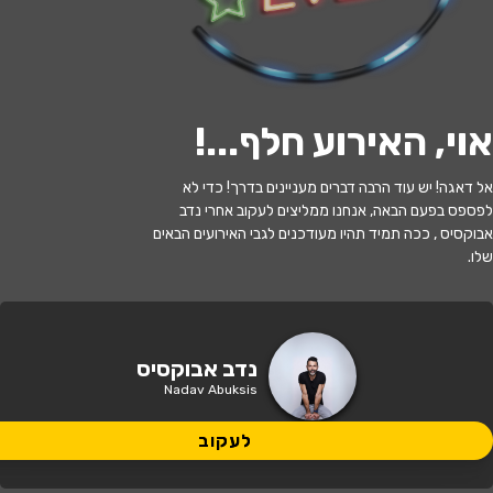
י
ל
ו
ם
:
צ
י
ל
ו
ם
:
מ
א
י
ר
כ
ה
ן
,
ו
י
ק
י
פ
ד
י
ה
,
מ
ו
פ
ץ
ב
ר
י
ש
י
ו
ן
C
C
B
Y
-
S
A
3
.
לעקוב
אוי, האירוע חלף...
!
האירוע חלף
אל דאגה! יש עוד הרבה דברים מעניינים בדרך! כדי לא
לפספס בפעם הבאה, אנחנו ממליצים לעקוב אחרי נדב
נדב אבוקסיס
אבוקסיס , ככה תמיד תהיו מעודכנים לגבי האירועים הבאים
שלו.
21:30 | 17.06
מתי?
ירושלים
•
זאפה ירושלים
איפה?
נדב אבוקסיס
Nadav Abuksis
129 ₪
כמה עולה?
לעקוב