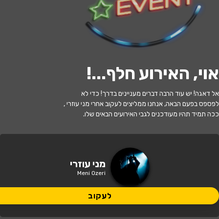
לעקוב
אוי, האירוע חלף...
!
האירוע חלף
אל דאגה! יש עוד הרבה דברים מעניינים בדרך! כדי לא
מני עוזרי - סטנדאפ
לפספס בפעם הבאה, אנחנו ממליצים לעקוב אחרי מני עוזרי ,
ככה תמיד תהיו מעודכנים לגבי האירועים הבאים שלו.
21:00 | 01.07
מתי?
אשקלון
•
היכל התרבות אשקלון
איפה?
מני עוזרי
Meni Ozeri
69 ₪
כמה עולה?
לעקוב