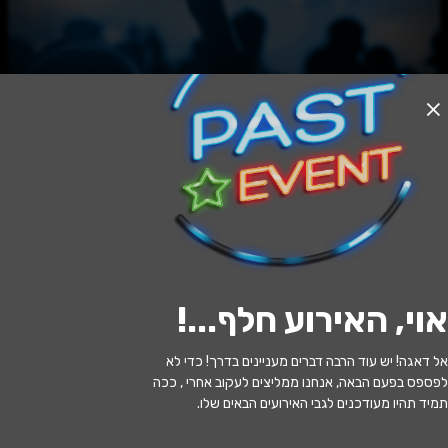
האירוע חלף
חיות במה - מופע נשי פראי! - יום האישה
2026
20:30 | 18.05
מתי?
אוי, האירוע חלף...
!
אשקלון
•
היכל התרבות אשקלון
איפה?
אל דאגה! יש עוד הרבה דברים מעניינים בדרך! כדי לא
129 ₪ - 79 ₪
כמה עולה?
לפספס בפעם הבאה, אנחנו ממליצים לעקוב אחרי , ככה
תמיד תהיו מעודכנים לגבי האירועים הבאים שלו.