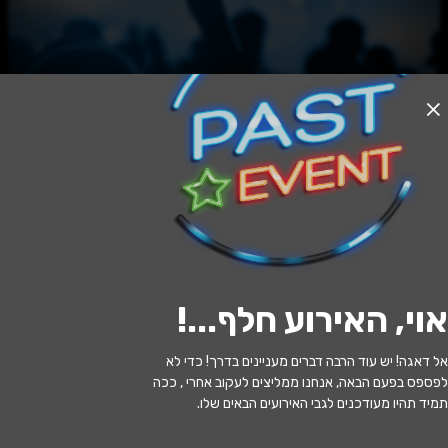
האירוע חלף
גבירתי הנאווה - ראשלצ
20:00 | 11.06
מתי?
אוי, האירוע חלף...
!
ראשון לציון
•
היכל התרבות ראשון לציון
איפה?
אל דאגה! יש עוד הרבה דברים מעניינים בדרך! כדי לא
348 ₪ - 174 ₪
כמה עולה?
לפספס בפעם הבאה, אנחנו ממליצים לעקוב אחרי , ככה
תמיד תהיו מעודכנים לגבי האירועים הבאים שלו.