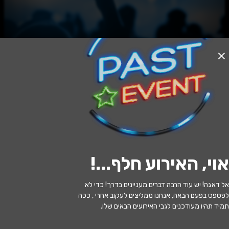
האירוע חלף
שעה של שקט
20:30 | 01.07
מתי?
אוי, האירוע חלף...
!
ירושלים
•
היכל התרבות בית העם
איפה?
אל דאגה! יש עוד הרבה דברים מעניינים בדרך! כדי לא
229 ₪ - 99 ₪
כמה עולה?
לפספס בפעם הבאה, אנחנו ממליצים לעקוב אחרי , ככה
תמיד תהיו מעודכנים לגבי האירועים הבאים שלו.