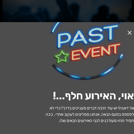
האירוע חלף
בחורים טובים / תיאטרון בית לסין
20:30 | 09.07
מתי?
אוי, האירוע חלף...
!
מעלות תרשיחא
•
היכל התרבות מעלות
איפה?
תרשיחא
אל דאגה! יש עוד הרבה דברים מעניינים בדרך! כדי לא
לפספס בפעם הבאה, אנחנו ממליצים לעקוב אחרי , ככה
135 ₪
כמה עולה?
תמיד תהיו מעודכנים לגבי האירועים הבאים שלו.