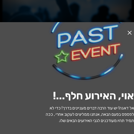
האירוע חלף
בחורים טובים - בית לסין
20:30 | 12.07
מתי?
אוי, האירוע חלף...
!
שוהם
•
המרכז לאומנויות הבמה שוהם
איפה?
אל דאגה! יש עוד הרבה דברים מעניינים בדרך! כדי לא
89 ₪
כמה עולה?
לפספס בפעם הבאה, אנחנו ממליצים לעקוב אחרי , ככה
תמיד תהיו מעודכנים לגבי האירועים הבאים שלו.