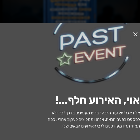
האירוע חלף
אמא |תיאטרון בית ליסין
18:30 | 06.12
מתי?
אוי, האירוע חלף...
!
גני תקווה
•
מרכז הבמה גני תקווה
איפה?
אל דאגה! יש עוד הרבה דברים מעניינים בדרך! כדי לא
201 ₪ - 100 ₪
כמה עולה?
לפספס בפעם הבאה, אנחנו ממליצים לעקוב אחרי , ככה
תמיד תהיו מעודכנים לגבי האירועים הבאים שלו.