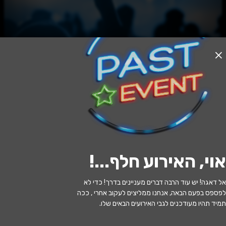
האירוע חלף
מראה מעל הגשר
20:30 | 28.06
מתי?
אוי, האירוע חלף...
!
חיפה
•
תיאטרון הצפון
איפה?
אל דאגה! יש עוד הרבה דברים מעניינים בדרך! כדי לא
202 ₪ - 59 ₪
כמה עולה?
לפספס בפעם הבאה, אנחנו ממליצים לעקוב אחרי , ככה
תמיד תהיו מעודכנים לגבי האירועים הבאים שלו.