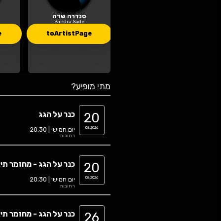
סנדרה שדה
נתן דטנר
Nathan Datner
Sandra Sade
toArtistPage
toArtistPag
פיע?
כנר על הגג
0
יום חמישי | 20:30