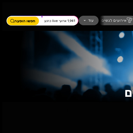
ים
מחזמר
חזנות
כדורגל
עוד
חפשו הופעה
1,941 ארועי live כרגע