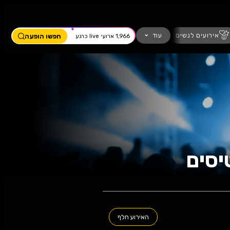
ים
מחזמר
חזנות
כדורגל
עוד
חפשו הופעה
1,966 ארועי live כרגע