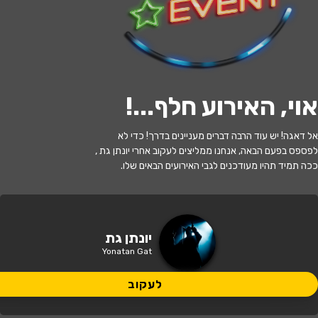
לעקוב
אוי, האירוע חלף...
!
האירוע חלף
אל דאגה! יש עוד הרבה דברים מעניינים בדרך! כדי לא
יוסי בנאי - מרצה יונתן גת
לפספס בפעם הבאה, אנחנו ממליצים לעקוב אחרי יונתן גת ,
ככה תמיד תהיו מעודכנים לגבי האירועים הבאים שלו.
10:30 | 12.05
מתי?
חיפה
•
בית אבא חושי חיפה
איפה?
יונתן גת
Yonatan Gat
66 ₪
כמה עולה?
לעקוב