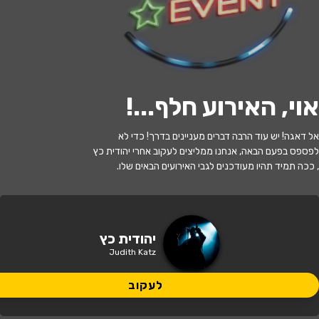
לעקוב
האירוע חלף
אוי, האירוע חלף...
!
יהודית כץ X קורין קיציס | חיים, הגזמתם -
אל דאגה! יש עוד הרבה דברים מעניינים בדרך! כדי לא
תקווה, גמישות ושמחת חיים בימים
לפספס בפעם הבאה, אנחנו ממליצים לעקוב אחרי יהודית כץ
מוגזמים
, ככה תמיד תהיו מעודכנים לגבי האירועים הבאים שלו.
20:30 | 27.10
מתי?
הרצליה
•
תאו מרכז תרבות הרצליה
איפה?
יהודית כץ
Judith Katz
80 ₪
כמה עולה?
לעקוב