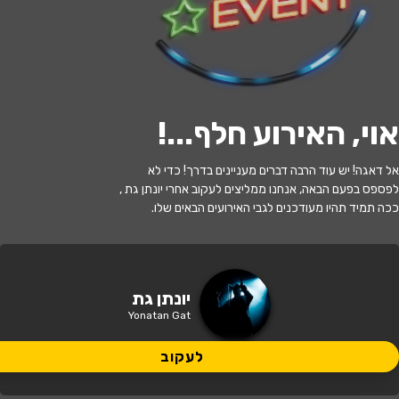
לעקוב
אוי, האירוע חלף...
!
האירוע חלף
אל דאגה! יש עוד הרבה דברים מעניינים בדרך! כדי לא
מרלין מונרו - מרצה יונתן גת
לפספס בפעם הבאה, אנחנו ממליצים לעקוב אחרי יונתן גת ,
ככה תמיד תהיו מעודכנים לגבי האירועים הבאים שלו.
10:30 | 07.07
מתי?
חיפה
•
בית אבא חושי חיפה
איפה?
יונתן גת
Yonatan Gat
66 ₪
כמה עולה?
לעקוב