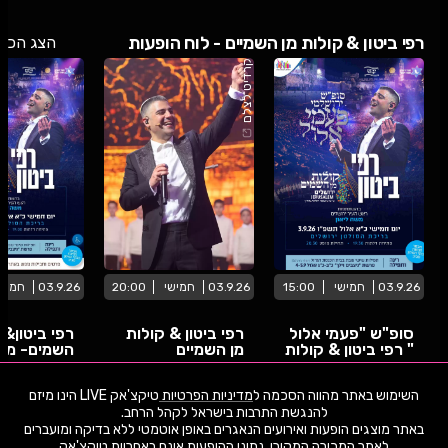
רפי ביטון & קולות מן השמיים - לוח הופעות
הצג הכל
קרדיט לצלם
03.9.26
חמישי
15:00
03.9.26
חמישי
20:00
03.9.26
חמיש
סופ"ש "פעמי אלול
רפי ביטון & קולות
רפי ביטון&ק
" רפי ביטון & קולות
מן השמיים
השמים- מו
מן השמים -
בריכת הסול
ירושלים תשפ"ו
2026
Jerusalem, Israel ירושלים
בריכת הסולטן ירושלים
בריכת הסולטן 
השימוש באתר מהווה הסכמה ל
מדיניות הפרטיות
טיקצ'אק LIVE הינו מיזם
שימו -💓- נתוני ההופעות המוצגים עודכנו על ידי בינה מלאכותית מאתר המכירה
המקורי. יתכנו טעויות ושינויים.
באתר מוצגים הופעות ואירועים הנאגרים באופן אוטמטי ללא בדיקה ומועברים
טיקצ'אק LIVE לא מוכרת כרטיסים למופע זה ולא לוקחת אחריות על
לאתר המכירה המקורי. נתוני ההופעות אינם באחריות טיקצ'אק