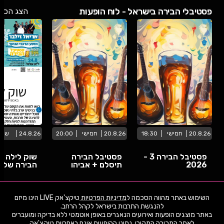
פסטיבלי הבירה בישראל - לוח הופעות
הצג הכל
20.8.26
חמישי
18:30
20.8.26
חמישי
20:00
24.8.26
שני
פסטיבל הבירה 3 -
פסטיבל הבירה
שוק לילה ו
2026
תיסלם + אביהו
הבירה של נ
פינחסוב
שורק
פארק הנחל אריאל
מתחם הצעירים מרטין בובר אשדוד
אמפי דשא יד ב
הופעות בהשתתפות פסטיבלי הבירה בישראל
קרדיט לצלם
השימוש באתר מהווה הסכמה ל
מדיניות הפרטיות
טיקצ'אק LIVE הינו מיזם
באתר מוצגים הופעות ואירועים הנאגרים באופן אוטמטי ללא בדיקה ומועברים
לאתר המכירה המקורי. נתוני ההופעות אינם באחריות טיקצ'אק