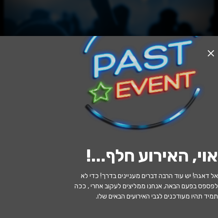
האירוע חלף
הנסיך הקטן
17:30 | 14.06
מתי?
אוי, האירוע חלף...
!
ירושלים
•
היכל פיס לתרבות ולאמנויות
איפה?
ירושלים
אל דאגה! יש עוד הרבה דברים מעניינים בדרך! כדי לא
לפספס בפעם הבאה, אנחנו ממליצים לעקוב אחרי , ככה
89 ₪ - 55 ₪
כמה עולה?
תמיד תהיו מעודכנים לגבי האירועים הבאים שלו.