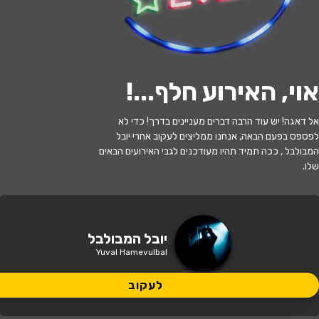
לעקוב
אוי, האירוע חלף...
!
האירוע חלף
אל דאגה! יש עוד הרבה דברים מעניינים בדרך! כדי לא
לפספס בפעם הבאה, אנחנו ממליצים לעקוב אחרי יובל
יובל המבולבל - בהצגה המסע אל הכוכב
המבולבל , ככה תמיד תהיו מעודכנים לגבי האירועים הבאים
שלו.
17:30 | 23.06
מתי?
תל מונד
•
היכל התרבות תל מונד
איפה?
יובל המבולבל
Yuval Hamevulbal
99 ₪ - 49 ₪
כמה עולה?
לעקוב