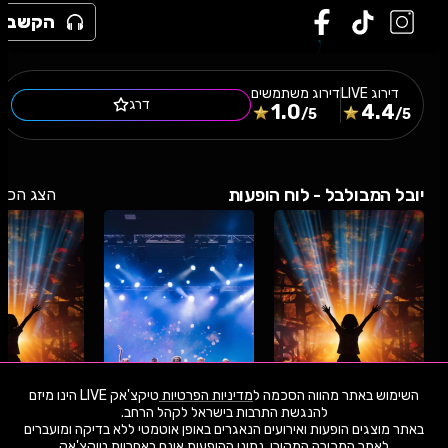
הקשב
דירוג
LIVE
דירוג משתמשים
דרג
1.0
4.4
/5
/5
יובל המבולבל - לוח הופעות
הצג הכל
השימוש באתר מהווה הסכמה ל
מדיניות הפרטיות
טיקצ'אק LIVE הינו מיזם
באתר מוצגים הופעות ואירועים הנאגרים באופן אוטמטי ללא בדיקה ומועברים
09.8.26
ראשון
17:30
14.8.26
שישי
10:30
24.8.26
שני
לאתר המכירה המקורי. נתוני ההופעות אינם באחריות טיקצ'אק