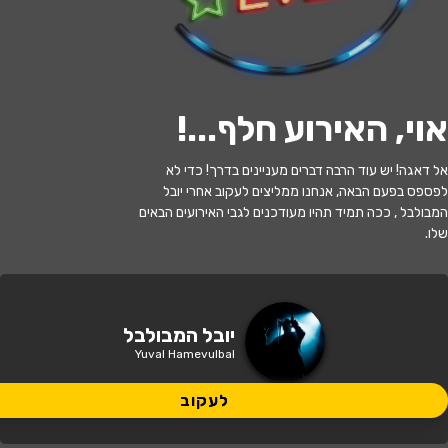
לעקוב
אוי, האירוע חלף...
!
האירוע חלף
אל דאגה! יש עוד הרבה דברים מעניינים בדרך! כדי לא
לפספס בפעם הבאה, אנחנו ממליצים לעקוב אחרי יובל
יובל המבולבל - בהצגה המסע אל הכוכב
המבולבל , ככה תמיד תהיו מעודכנים לגבי האירועים הבאים
שלו.
17:30 | 18.06
מתי?
כפר יונה
•
מתנ"ס כפר יונה
איפה?
יובל המבולבל
Yuval Hamevulbal
99 ₪ - 49 ₪
כמה עולה?
לעקוב