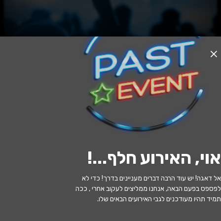
האירוע חלף
איה אאוץ' אווה - המופע
17:30 | 16.06
מתי?
אוי, האירוע חלף...
!
נתניה
•
היכל התרבות ספי ריבלין
איפה?
אל דאגה! יש עוד הרבה דברים מעניינים בדרך! כדי לא
60 ₪
כמה עולה?
לפספס בפעם הבאה, אנחנו ממליצים לעקוב אחרי , ככה
תמיד תהיו מעודכנים לגבי האירועים הבאים שלו.