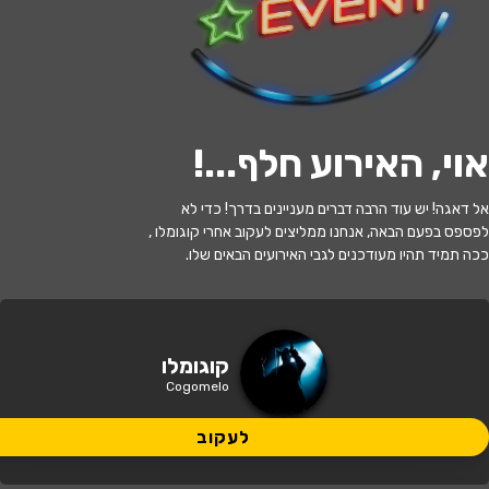
לעקוב
אוי, האירוע חלף...
!
האירוע חלף
אל דאגה! יש עוד הרבה דברים מעניינים בדרך! כדי לא
קוגומלו שכחו אותי בגונגל
לפספס בפעם הבאה, אנחנו ממליצים לעקוב אחרי קוגומלו ,
ככה תמיד תהיו מעודכנים לגבי האירועים הבאים שלו.
17:30 | 13.07
מתי?
כפר בלום
•
בית-העם כפר בלום
איפה?
קוגומלו
Cogomelo
95 ₪ - 49 ₪
כמה עולה?
לעקוב