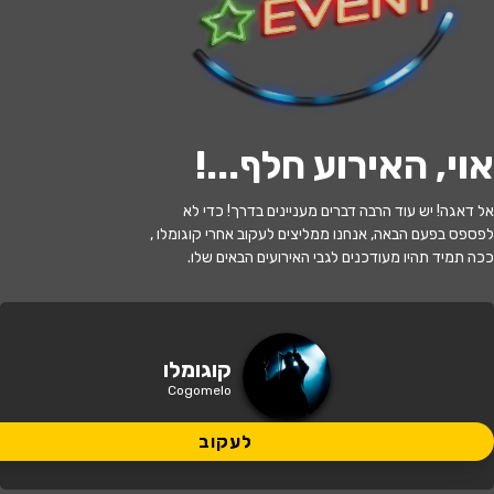
לעקוב
אוי, האירוע חלף...
!
האירוע חלף
אל דאגה! יש עוד הרבה דברים מעניינים בדרך! כדי לא
קוגומלו שכחו אותי בגונגל
לפספס בפעם הבאה, אנחנו ממליצים לעקוב אחרי קוגומלו ,
ככה תמיד תהיו מעודכנים לגבי האירועים הבאים שלו.
17:30 | 13.07
מתי?
כפר בלום
•
בית-העם כפר בלום
איפה?
קוגומלו
Cogomelo
95 ₪ - 49 ₪
כמה עולה?
לעקוב