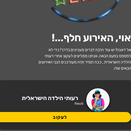
לעקוב
אוי, האירוע חלף...
!
האירוע חלף
אל דאגה! יש עוד הרבה דברים מעניינים בדרך! כדי לא
לפספס בפעם הבאה, אנחנו ממליצים לעקוב אחרי רעותי
הקיץ הקסום של רעותי
הילדה הישראלית , ככה תמיד תהיו מעודכנים לגבי האירועים
הבאים שלו.
17:00 | 03.08
מתי?
קריית מלאכי
•
מתנס קרית מלאכי
איפה?
רעותי הילדה הישראלית
Reuti
25 ₪
כמה עולה?
לעקוב