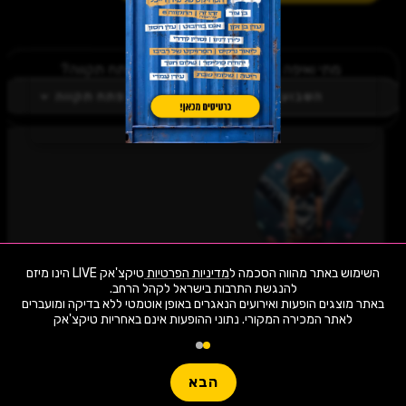
מתי ואיפה בקטגורית הצגות ילדים בפתח תקווה?
השבוע
פתח תקווה
כל מה שחם בהצגות ילדים השבוע בפתח תקווה!
השימוש באתר מהווה הסכמה ל
מדיניות הפרטיות
טיקצ'אק LIVE הינו מיזם
לחצו "עקוב" כדי לקבל עדכונים ראשונים על השקת
באתר מוצגים הופעות ואירועים הנאגרים באופן אוטמטי ללא בדיקה ומועברים
הופעות, כרטיסים, שוברי הנחה וחשיפה בלעדית
לאתר המכירה המקורי. נתוני ההופעות אינם באחריות טיקצ'אק
למתרחש באזור שלכם. הצטרפו לסצנת התרבות
1,942 ארועי live כרגע
בהצגות ילדים השבוע בפתח תקווה ותהיו חלק
מהמשפחה!
חפשו הופעה
הבא
לעקוב