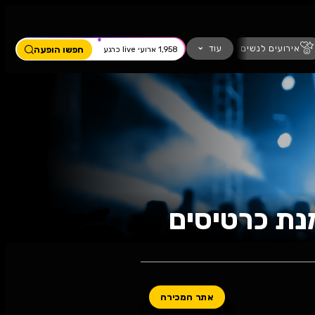
ים
מחזמר
חזנות
כדורגל
עוד
חפשו הופעה
1,958 ארועי live כרגע
רטיסים