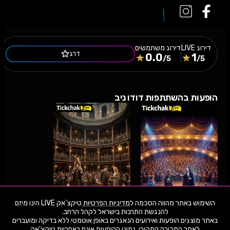
דירוג
LIVE
דירוג משתמשים
דרג
0.0
1
/5
/5
הופעות בהשתתפות דודו ניב
השימוש באתר מהווה הסכמה ל
מדיניות הפרטיות
טיקצ'אק LIVE הינו מיזם
באתר מוצגים הופעות ואירועים הנאגרים באופן אוטמטי ללא בדיקה ומועברים
13.8.26
חמישי
20:30
15.8.26
שבת
21:00
לאתר המכירה המקורי. נתוני ההופעות אינם באחריות טיקצ'אק