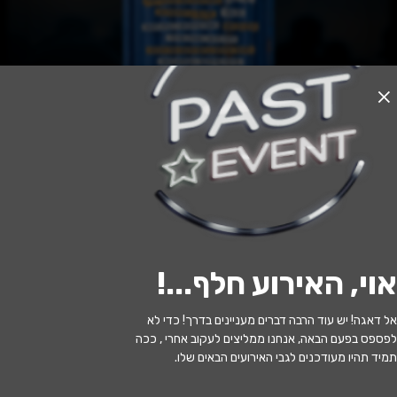
האירוע חלף
סתיו בכל הצבעים - הקסם שבצבע - הצגה
מוזיקלית חדשה
17:30 | 05.07
מתי?
אוי, האירוע חלף...
!
אור עקיבא
•
היכל התרבות אור עקיבא
איפה?
אל דאגה! יש עוד הרבה דברים מעניינים בדרך! כדי לא
102 ₪ - 49 ₪
כמה עולה?
לפספס בפעם הבאה, אנחנו ממליצים לעקוב אחרי , ככה
תמיד תהיו מעודכנים לגבי האירועים הבאים שלו.