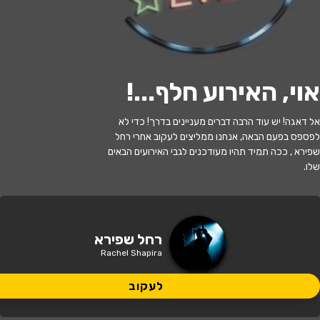
לעקוב
אוי, האירוע חלף...
!
האירוע חלף
אל דאגה! יש עוד הרבה דברים מעניינים בדרך! כדי לא
לפספס בפעם הבאה, אנחנו ממליצים לעקוב אחרי רחל
יומולדת 80 לרחל שפירא
שפירא , ככה תמיד תהיו מעודכנים לגבי האירועים הבאים
שלו.
20:00 | 10.05
מתי?
תל אביב
•
מוזיאון ארץ־ישראל, תל־אביב
איפה?
רחל שפירא
Rachel Shapira
145 ₪ - 115 ₪
כמה עולה?
לעקוב