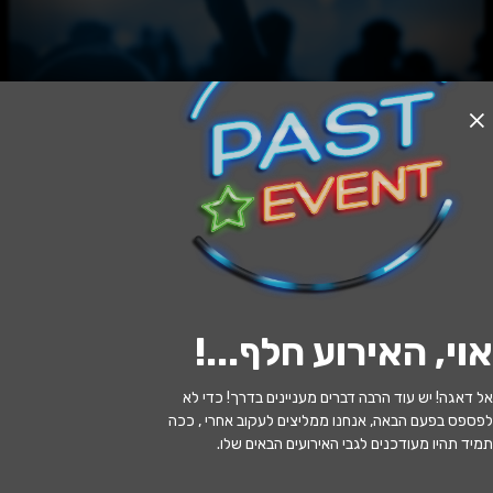
האירוע חלף
ערב הוקרה אנריקו מסיאס
20:30 | 08.06
מתי?
אוי, האירוע חלף...
!
חיפה
•
תיאטרון הצפון
איפה?
אל דאגה! יש עוד הרבה דברים מעניינים בדרך! כדי לא
146 ₪ - 69 ₪
כמה עולה?
לפספס בפעם הבאה, אנחנו ממליצים לעקוב אחרי , ככה
תמיד תהיו מעודכנים לגבי האירועים הבאים שלו.