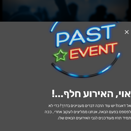
האירוע חלף
הקרקס הוירטואוזי
20:30 | 26.07
מתי?
אוי, האירוע חלף...
!
בית שמש
•
היכל התרבות בית שמש
איפה?
אל דאגה! יש עוד הרבה דברים מעניינים בדרך! כדי לא
149 ₪ - 129 ₪
כמה עולה?
לפספס בפעם הבאה, אנחנו ממליצים לעקוב אחרי , ככה
תמיד תהיו מעודכנים לגבי האירועים הבאים שלו.