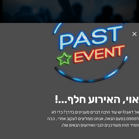
האירוע חלף
RELiFE Festival // כנסיית השכל
במופע אלקטרוני // Captain Hook
22:30 | 11.06
מתי?
אוי, האירוע חלף...
!
אולמות שונים אילת
איפה?
אל דאגה! יש עוד הרבה דברים מעניינים בדרך! כדי לא
185 ₪ - 145 ₪
כמה עולה?
לפספס בפעם הבאה, אנחנו ממליצים לעקוב אחרי , ככה
תמיד תהיו מעודכנים לגבי האירועים הבאים שלו.