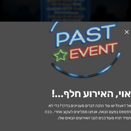
האירוע חלף
דרושה עוזרת - קומדיה מטורפת
21:00 | 20.06
מתי?
אוי, האירוע חלף...
!
כרמיאל
•
היכל התרבות כרמיאל ע''ש
איפה?
נרקן
אל דאגה! יש עוד הרבה דברים מעניינים בדרך! כדי לא
לפספס בפעם הבאה, אנחנו ממליצים לעקוב אחרי , ככה
139 ₪ - 69 ₪
כמה עולה?
תמיד תהיו מעודכנים לגבי האירועים הבאים שלו.