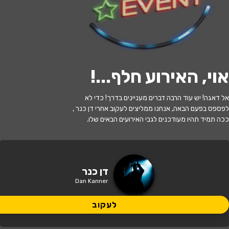
לעקוב
אוי, האירוע חלף...
!
האירוע חלף
אל דאגה! יש עוד הרבה דברים מעניינים בדרך! כדי לא
לוליפופ - בהנחיית דן כנר ולהקת מוזס סי
לפספס בפעם הבאה, אנחנו ממליצים לעקוב אחרי דן כנר ,
ככה תמיד תהיו מעודכנים לגבי האירועים הבאים שלו.
11:00 | 12.07
מתי?
נהריה
•
היכל התרבות נהריה
איפה?
דן כנר
Dan Kanner
79 ₪
כמה עולה?
לעקוב