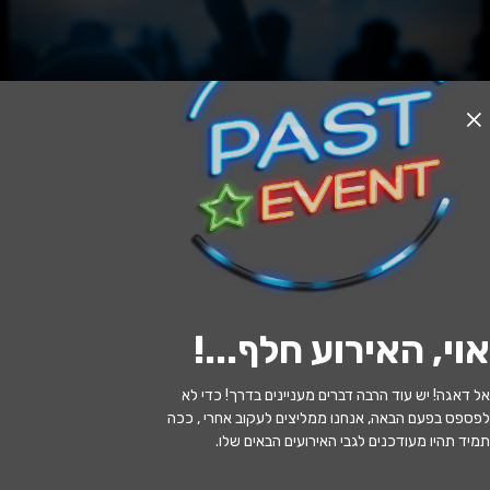
האירוע חלף
מנדלסון, רוסיני - בלה איטליה
20:00 | 20.05
מתי?
אוי, האירוע חלף...
!
תל אביב
•
המשכן לאמנויות הבמה (תל
איפה?
אביב)
אל דאגה! יש עוד הרבה דברים מעניינים בדרך! כדי לא
לפספס בפעם הבאה, אנחנו ממליצים לעקוב אחרי , ככה
215 ₪ - 98 ₪
כמה עולה?
תמיד תהיו מעודכנים לגבי האירועים הבאים שלו.