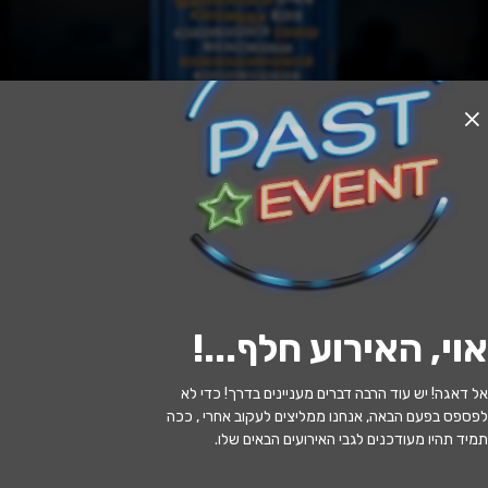
האירוע חלף
טרום בכורה בקולנוע - כימים אחדים
20:30 | 11.06
מתי?
אוי, האירוע חלף...
!
כפר סבא
•
היכל התרבות כפר סבא
איפה?
אל דאגה! יש עוד הרבה דברים מעניינים בדרך! כדי לא
36 ₪
כמה עולה?
לפספס בפעם הבאה, אנחנו ממליצים לעקוב אחרי , ככה
תמיד תהיו מעודכנים לגבי האירועים הבאים שלו.