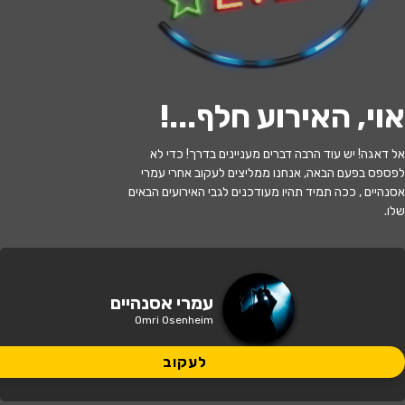
לעקוב
אוי, האירוע חלף...
!
האירוע חלף
אל דאגה! יש עוד הרבה דברים מעניינים בדרך! כדי לא
לפספס בפעם הבאה, אנחנו ממליצים לעקוב אחרי עמרי
עמרי אסנהיים - הרצאה
אסנהיים , ככה תמיד תהיו מעודכנים לגבי האירועים הבאים
שלו.
19:00 | 20.11
מתי?
באר שבע
•
המשכן לאמנויות הבמה באר
עמרי אסנהיים
איפה?
שבע
Omri Osenheim
50 ₪ - 30 ₪
לעקוב
כמה עולה?