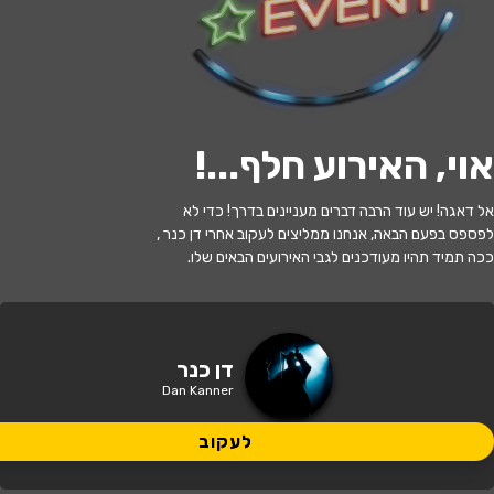
לעקוב
האירוע חלף
אוי, האירוע חלף...
!
לה דולצ'ה נוטה - ספיישל סאן רמו, והפופ
אל דאגה! יש עוד הרבה דברים מעניינים בדרך! כדי לא
האיטלקי בהנחיית דן כנר
לפספס בפעם הבאה, אנחנו ממליצים לעקוב אחרי דן כנר ,
ככה תמיד תהיו מעודכנים לגבי האירועים הבאים שלו.
20:30 | 21.07
מתי?
הרצליה
•
היכל אמנויות הבמה הרצליה
איפה?
דן כנר
Dan Kanner
161 ₪ - 99 ₪
כמה עולה?
לעקוב