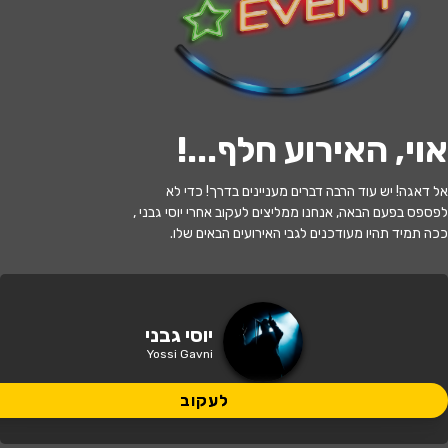
לעקוב
אוי, האירוע חלף...
!
האירוע חלף
אל דאגה! יש עוד הרבה דברים מעניינים בדרך! כדי לא
יוסי גבני
לפספס בפעם הבאה, אנחנו ממליצים לעקוב אחרי יוסי גבני ,
ככה תמיד תהיו מעודכנים לגבי האירועים הבאים שלו.
21:30 | 12.12
מתי?
באר שבע
•
באר שבע - תמוז
איפה?
יוסי גבני
Yossi Gavni
125 ₪ - 59 ₪
כמה עולה?
לעקוב