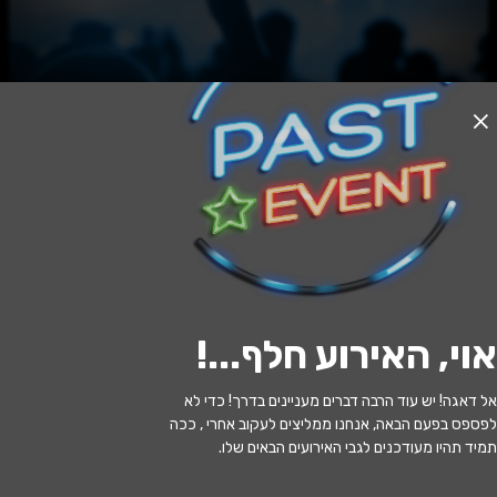
אזל המלאי
זוגות בזיג זג
21:30 | 27.06
מתי?
אוי, האירוע חלף...
!
גבעתיים
•
תיאטרון גבעתיים
איפה?
אל דאגה! יש עוד הרבה דברים מעניינים בדרך! כדי לא
129 ₪ - 69 ₪
כמה עולה?
לפספס בפעם הבאה, אנחנו ממליצים לעקוב אחרי , ככה
תמיד תהיו מעודכנים לגבי האירועים הבאים שלו.