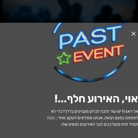
האירוע חלף
המורדים
19:30 | 10.05
מתי?
אוי, האירוע חלף...
!
רמת גן
•
תיאטרון בית צבי רמת גן
איפה?
אל דאגה! יש עוד הרבה דברים מעניינים בדרך! כדי לא
75 ₪
כמה עולה?
לפספס בפעם הבאה, אנחנו ממליצים לעקוב אחרי , ככה
תמיד תהיו מעודכנים לגבי האירועים הבאים שלו.