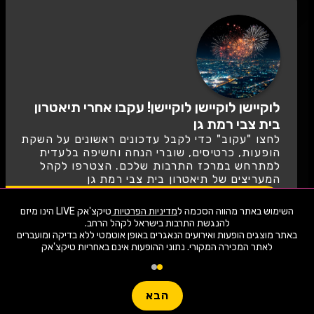
לוקיישן לוקיישן לוקיישן! עקבו אחרי תיאטרון
בית צבי רמת גן
לחצו "עקוב" כדי לקבל עדכונים ראשונים על השקת
הופעות, כרטיסים, שוברי הנחה וחשיפה בלעדית
למתרחש במרכז התרבות שלכם. הצטרפו לקהל
המעריצים של תיאטרון בית צבי רמת גן
לעקוב
השימוש באתר מהווה הסכמה ל
מדיניות הפרטיות
טיקצ'אק LIVE הינו מיזם
באתר מוצגים הופעות ואירועים הנאגרים באופן אוטמטי ללא בדיקה ומועברים
לאתר המכירה המקורי. נתוני ההופעות אינם באחריות טיקצ'אק
1,909 ארועי live כרגע
חפשו הופעה
הבא