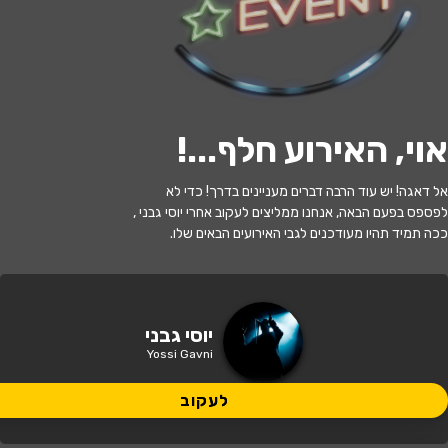
לעקוב
אוי, האירוע חלף...
!
האירוע חלף
אל דאגה! יש עוד הרבה דברים מעניינים בדרך! כדי לא
יוסי גבני במופע סטנדאפ
לפספס בפעם הבאה, אנחנו ממליצים לעקוב אחרי יוסי גבני ,
ככה תמיד תהיו מעודכנים לגבי האירועים הבאים שלו.
21:30 | 19.11
מתי?
אריאל
•
המקום של אבא
איפה?
יוסי גבני
Yossi Gavni
99 ₪
כמה עולה?
לעקוב