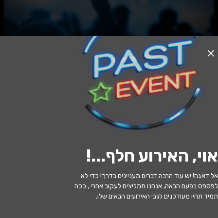
אזל המלאי
נוגה פרידמן – "בלעדיך איתך" – השקת
אלבום
21:30 | 29.06
מתי?
אוי, האירוע חלף...
!
תל אביב
•
גריי תל אביב
איפה?
אל דאגה! יש עוד הרבה דברים מעניינים בדרך! כדי לא
140 ₪
כמה עולה?
לפספס בפעם הבאה, אנחנו ממליצים לעקוב אחרי , ככה
תמיד תהיו מעודכנים לגבי האירועים הבאים שלו.