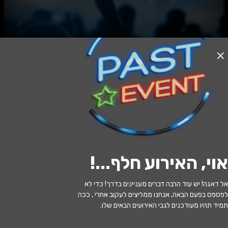
האירוע חלף
שקרים קטנים - קומדיה משפחתית
מופרעת
20:30 | 10.06
מתי?
אוי, האירוע חלף...
!
הרצליה
•
היכל אמנויות הבמה הרצליה
איפה?
אל דאגה! יש עוד הרבה דברים מעניינים בדרך! כדי לא
129 ₪ - 59 ₪
כמה עולה?
לפספס בפעם הבאה, אנחנו ממליצים לעקוב אחרי , ככה
תמיד תהיו מעודכנים לגבי האירועים הבאים שלו.