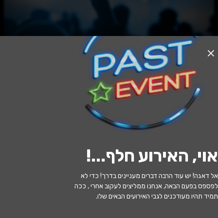
האירוע חלף
צ'רלי וחצי - ההצגה
20:30 | 15.07
מתי?
אוי, האירוע חלף...
!
בת ים
•
היכל התרבות בת ים
איפה?
אל דאגה! יש עוד הרבה דברים מעניינים בדרך! כדי לא
139 ₪ - 69 ₪
כמה עולה?
לפספס בפעם הבאה, אנחנו ממליצים לעקוב אחרי , ככה
תמיד תהיו מעודכנים לגבי האירועים הבאים שלו.