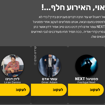
אוי, האירוע חלף...
!
אל דאגה! יש עוד הרבה דברים מעניינים בדרך! כדי לא
לפספס בפעם הבאה, אנחנו ממליצים לעקוב אחרי פסטיגל
לעקוב
NEXT עומר אדם לירן דנינו נינט טייב אמיר דדון אושר כהן
נסרין קדרי אודיה , ככה תמיד תהיו מעודכנים לגבי האירועים
הבאים שלו.
האירוע חלף
פסטיגל NEXT
קרדיט לצלם
20:45 | 23.12
מתי?
תל אביב
•
היכל מנורה תל אביב
איפה?
פסטיגל NEXT
עומר אדם
לירן דנינו
Liran Danino
Omer Adam
Festigal Next
499 ₪ - 199 ₪
לעקוב
לעקוב
לעקוב
כמה עולה?