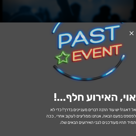
אזל המלאי
הצגת מנוי מבוגרים 24-25: לילה ברומא
20:30 | 09.07
מתי?
אוי, האירוע חלף...
!
רמלה
•
היכל התרבות רמלה
איפה?
אל דאגה! יש עוד הרבה דברים מעניינים בדרך! כדי לא
80 ₪
כמה עולה?
לפספס בפעם הבאה, אנחנו ממליצים לעקוב אחרי , ככה
תמיד תהיו מעודכנים לגבי האירועים הבאים שלו.