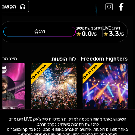
הקשב
דירוג
LIVE
דירוג משתמשים
דרג
0.0
3.3
/5
/5
Freedom Fighters - לוח הופעות
הצג הכל
האירוע חלף
האירוע חלף
השימוש באתר מהווה הסכמה ל
מדיניות הפרטיות
טיקצ'אק LIVE הינו מיזם
באתר מוצגים הופעות ואירועים הנאגרים באופן אוטמטי ללא בדיקה ומועברים
25.7.26
שבת
18:00
16.6.26
שלישי
22:00
04.6.26
חמיש
לאתר המכירה המקורי. נתוני ההופעות אינם באחריות טיקצ'אק